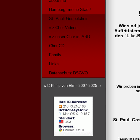
about me
Hamburg, meine Stadt!
St. Pauli Gospelchoir
Wir sind j
=> Chor Videos
Auftrittste
den "Like-B
=> unser Chor im ARD
Chor CD
Family
Links
Datenschutz DSGVO
♫ © Philip von Elm - 2007-2025 ♫
Wir proben i
sc
St.
St. Pauli Go
Jessy Marten