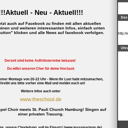
!!!Aktuell - Neu - Aktuell!!!
Das 
etzt auch auf Facebook zu finden mit allen aktuellen
rminen und weiteren interessanten Infos, einfach unten
utton" klicken und alle News auf facebook verfolgen.
http:
Uhrz
Derzeit sind keine Auftrittstermine bekannt!
Du willst unseren Chor für deine Hochzeit
oder eine andere Feier buchen? Schreibe uns
mmer Montags von 20-22 Uhr - Wenn Ihr Lust habt mitzumachen,
hreibt uns bitte vorher eine Mail und meldet euch an!
eine Email: info@stpauligospelchoir.de
Weitere Infos auch unter
 Pauli Gospel Choir meets TV. Wir haben beim Filmdreh
www.theschool.de
für "Der Hafenpastor" mit Jan Fedder als Chor
mitgespielt... wer den Film verpasst hat,
spel Choir meets St. Pauli Church Hamburg! Singen auf
kann ihn sich unter folgendem Link kaufen:
einer privaten Trauung.
https://www.amazon.de/Der-Hafenpastor-Jan-
Fedder/dp/B009NHB1HM/ref=sr_1_1?
s, unsere Chorleitung, voll im Einsatz! (
www.jessymartens.de
)
ie=UTF8&qid=1374676054&sr=8-