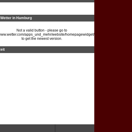
Wetter in Hamburg
Not a valid button - please go to
//www.wetter.com/apps_und_mehr/website/homepagewidget/
to get the newest version.
eit