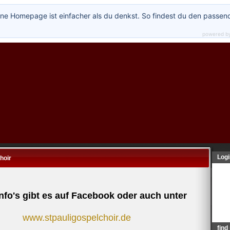
ne Homepage ist einfacher als du denkst. So findest du den passen
powered b
Logi
hoir
nfo's gibt es auf
Facebook
oder auch unter
www.stpauligospelchoir.de
find