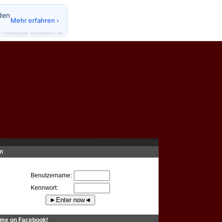
den
Mehr erfahren ›
y homepage-baukasten.de
n
Benutzername:
Kennwort:
 me on Facebook!