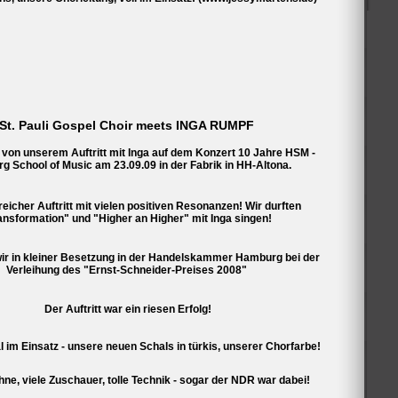
1&keywords=der+hafenpastor
Nächstes KONZERT:
CHRISTMAS CONCERT
am 20.12.2014
in der Jerusalem Kirche Eimsbüttel
St. Pauli Gospel Choir meets INGA RUMPF
(U-Bahn Christuskirche oder Schlump)
 von unserem Auftritt mit Inga auf dem Konzert 10 Jahre HSM -
Beginn 19.00 Uhr - Einlass ab 18.00 Uhr
 School of Music am 23.09.09 in der Fabrik in HH-Altona.
Ende ca. 21.30 Uhr
reicher Auftritt mit vielen positiven Resonanzen! Wir durften
EINTRITT FREI! Spenden erwünscht.
ansformation" und "Higher an Higher" mit Inga singen!
Jetzt schon an den nächsten Geburtstag oder an
Weihnachten
wir in kleiner Besetzung in der Handelskammer Hamburg bei der
denken und Freunde schenken!
Verleihung
des "Ernst-Schneider-Preises 2008"
Unsere CD - "Plant my feet on Higher Ground"
Der Auftritt war ein riesen Erfolg!
für nur 15,- Euro/Stück über
mich
 im Einsatz - unsere neuen Schals in türkis, unserer Chorfarbe!
und auf unseren Konzerten erhältlich!!!
ne, viele Zuschauer, tolle Technik - sogar der NDR war dabei!