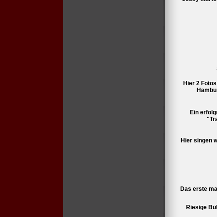
Hier 2 Fotos
Hamburg
Ein erfolg
"Tr
Hier singen 
Das erste mal
Riesige Büh