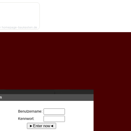
y homepage-baukasten.de
n
Benutzername:
Kennwort: