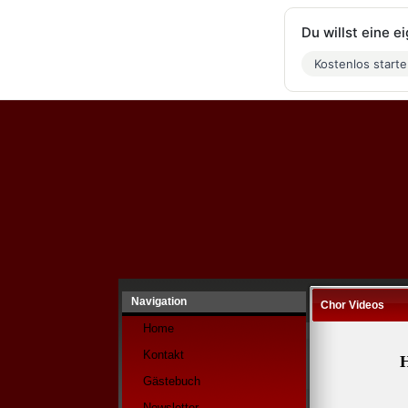
Du willst eine 
Kostenlos start
Navigation
Chor Videos
Home
Kontakt
H
Gästebuch
Newsletter