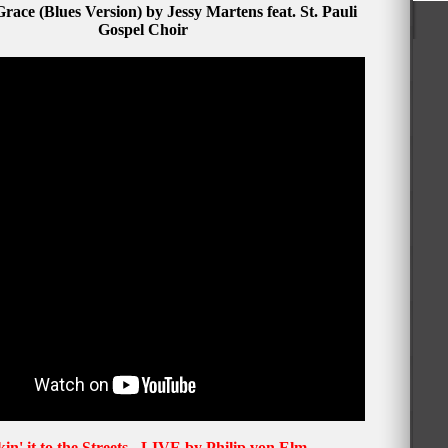
ace (Blues Version) by Jessy Martens feat. St. Pauli
Gospel Choir
in' it to the Streets - LIVE by Philip von Elm