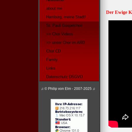
about me
Der Ewige Kr
Hamburg, meine Stadt!
St. Pauli Gospelchoir
=> Chor Videos
=> unser Chor im ARD
Chor CD
Family
Links
Datenschutz DSGVO
♫ © Philip von Elm - 2007-2025 ♫