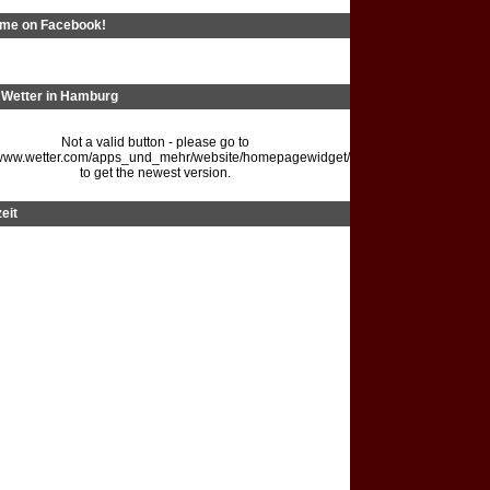
 me on Facebook!
Wetter in Hamburg
Not a valid button - please go to
//www.wetter.com/apps_und_mehr/website/homepagewidget/
to get the newest version.
eit