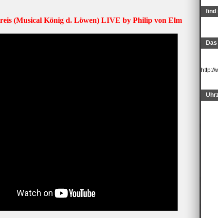
find
eis (Musical König d. Löwen) LIVE by Philip von Elm
Das 
http:
Uhrz