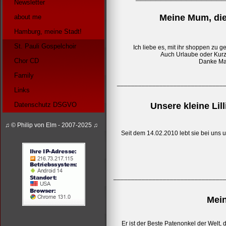
Newsletter
Meine Mum, die
about me
Hamburg, meine Stadt!
St. Pauli Gospelchoir
Ich liebe es, mit ihr shoppen zu 
Auch Urlaube oder Kurzt
Chor CD
Danke Mam
Family
______________________________
Links
Unsere kleine Lill
Datenschutz DSGVO
♫ © Philip von Elm - 2007-2025 ♫
Seit dem 14.02.2010 lebt sie bei uns u
_______________________________
Mein
Er ist der Beste Patenonkel der Welt,