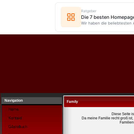
Ratgeber
Die 7 besten Homepag
Wir haben die beliebtesten 
Navigation
Family
Home
Diese Seite is
Kontakt
Da meine Familie recht groß ist,
Familienm
Gästebuch
_________________