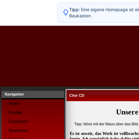
Tipp:
Eine eigene Homepage ist ei
Baukasten.
Navigation
Chor CD
Home
Unsere
Kontakt
Gästebuch
Tipp: fahre mit der Maus über das Bil
Newsletter
Es ist soweit, das Werk ist vollbrach
fertig. Ich persönlich habe dafür vi