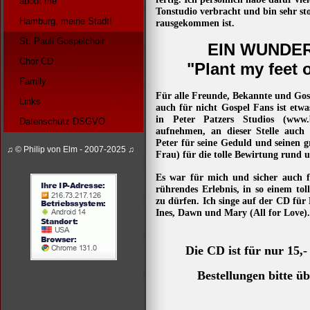
about me
Tonstudio verbracht und bin sehr st
Hamburg, meine Stadt!
rausgekommen ist.
St. Pauli Gospelchoir
EIN WUNDE
Chor CD
"Plant my feet
Family
Für alle Freunde, Bekannte und Gos
Links
auch für nicht Gospel Fans ist etw
in Peter Patzers Studios (
www.
Datenschutz DSGVO
aufnehmen, an dieser Stelle au
Peter für seine Geduld und seinen g
♫ © Philip von Elm - 2007-2025 ♫
Frau) für die tolle Bewirtung rund 
Es war für mich und sicher auch f
rührendes Erlebnis, in so einem to
zu dürfen. Ich singe auf der CD fü
Ines, Dawn und Mary (All for Love).
Die CD ist für nur 15,-
Bestellungen bitte ü