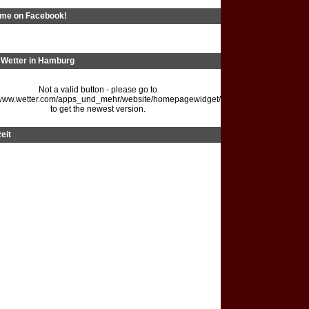
 me on Facebook!
Wetter in Hamburg
Not a valid button - please go to
//www.wetter.com/apps_und_mehr/website/homepagewidget/
to get the newest version.
eit