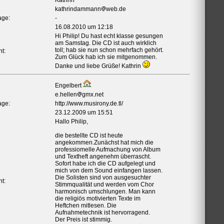
Kathrin
kathrindammann
web.de
ge:
-
16.08.2010 um 12:18
Hi Philip! Du hast echt klasse gesungen
am Samstag. Die CD ist auch wirklich
toll; hab sie nun schon mehrfach gehört.
t:
Zum Glück hab ich sie mitgenommen.
Danke und liebe Grüße! Kathrin
Engelbert
e.hellen
gmx.net
ge:
http://www.musirony.de.tl/
23.12.2009 um 15:51
Hallo Philip,
die bestellte CD ist heute
angekommen.Zunächst hat mich die
professiomelle Aufmachung von Album
und Textheft angenehm überrascht.
Sofort habe ich die CD aufgelegt und
mich von dem Sound einfangen lassen.
Die Solisten sind von ausgesuchter
t:
Stimmqualität und werden vom Chor
harmonisch umschlungen. Man kann
die religiös motivierten Texte im
Heftchen mitlesen. Die
Aufnahmetechnik ist hervorragend.
Der Preis ist stimmig.