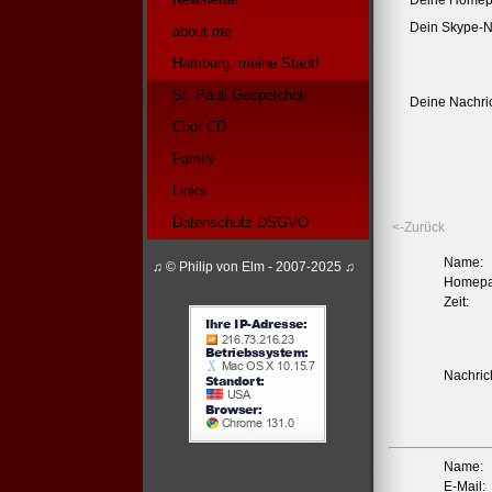
Deine Homep
Dein Skype-
about me
Hamburg, meine Stadt!
St. Pauli Gospelchoir
Deine Nachric
Chor CD
Family
Links
Datenschutz DSGVO
<-Zurück
Name:
♫ © Philip von Elm - 2007-2025 ♫
Homepa
Zeit:
Nachrich
Name:
E-Mail: