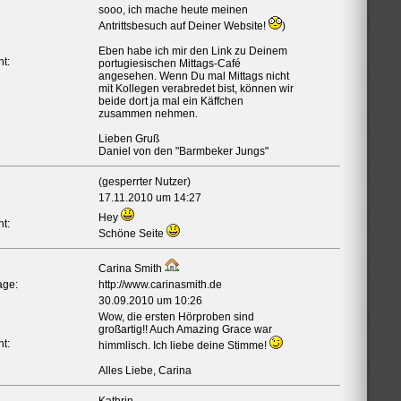
sooo, ich mache heute meinen
Antrittsbesuch auf Deiner Website!
)
Eben habe ich mir den Link zu Deinem
t:
portugiesischen Mittags-Café
angesehen. Wenn Du mal Mittags nicht
mit Kollegen verabredet bist, können wir
beide dort ja mal ein Käffchen
zusammen nehmen.
Lieben Gruß
Daniel von den "Barmbeker Jungs"
(gesperrter Nutzer)
17.11.2010 um 14:27
Hey
t:
Schöne Seite
Carina Smith
ge:
http://www.carinasmith.de
30.09.2010 um 10:26
Wow, die ersten Hörproben sind
großartig!! Auch Amazing Grace war
t:
himmlisch. Ich liebe deine Stimme!
Alles Liebe, Carina