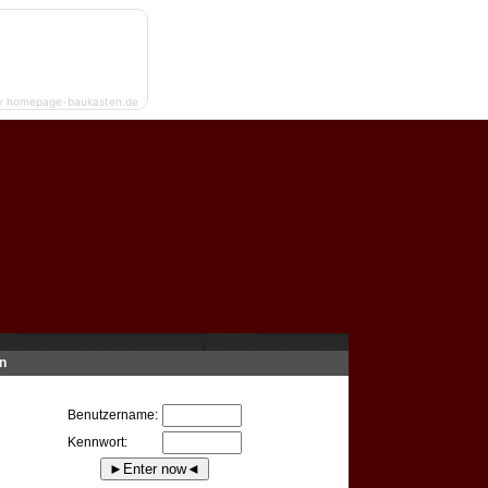
y homepage-baukasten.de
n
Benutzername:
Kennwort: