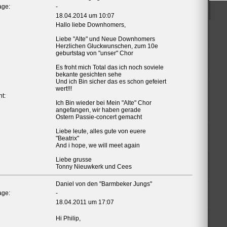
ge:
-
18.04.2014 um 10:07
Hallo liebe Downhomers,
Liebe "Alte" und Neue Downhomers
Herzlichen Gluckwunschen, zum 10e
geburtstag von "unser" Chor
Es froht mich Total das ich noch soviele
bekante gesichten sehe
Und ich Bin sicher das es schon gefeiert
wert!!!
t:
Ich Bin wieder bei Mein "Alte" Chor
angefangen, wir haben gerade
Ostern Passie-concert gemacht
Liebe leute, alles gute von euere
"Beatrix"
And i hope, we will meet again
Liebe grusse
Tonny Nieuwkerk und Cees
Daniel von den "Barmbeker Jungs"
ge:
-
18.04.2011 um 17:07
Hi Philip,