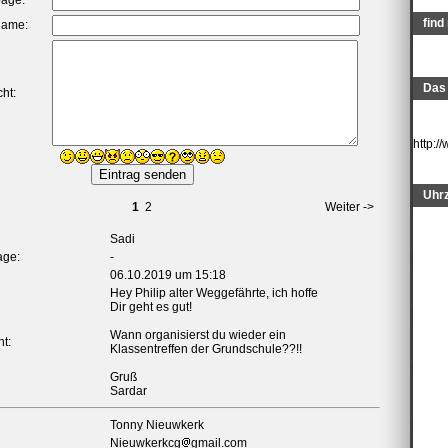
age:
find
Name:
Das 
ht:
http:
Uhrz
1
2
Weiter ->
Sadi
ge:
-
06.10.2019 um 15:18
Hey Philip alter Weggefährte, ich hoffe
Dir geht es gut!
Wann organisierst du wieder ein
t:
Klassentreffen der Grundschule??!!
Gruß
Sardar
Tonny Nieuwkerk
Nieuwkerkcg
gmail.com