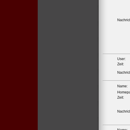
Nachrich
User:
Zeit:
Nachrich
Name:
Homepa
Zeit:
Nachrich