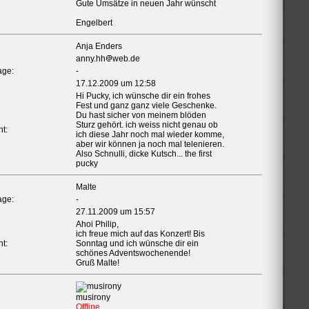
Gute Umsätze in neuen Jahr wünscht
Engelbert
Anja Enders
anny.hh
web.de
ge:
-
17.12.2009 um 12:58
Hi Pucky, ich wünsche dir ein frohes
Fest und ganz ganz viele Geschenke.
Du hast sicher von meinem blöden
Sturz gehört. ich weiss nicht genau ob
t:
ich diese Jahr noch mal wieder komme,
aber wir können ja noch mal telenieren.
Also Schnulli, dicke Kutsch... the first
pucky
Malte
ge:
-
27.11.2009 um 15:57
Ahoi Philip,
ich freue mich auf das Konzert! Bis
t:
Sonntag und ich wünsche dir ein
schönes Adventswochenende!
Gruß Malte!
musirony
Offline